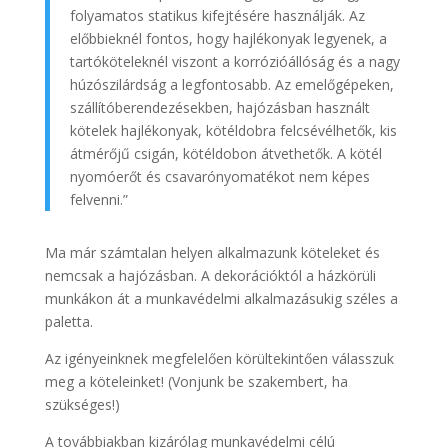
folyamatos statikus kifejtésére használják. Az
előbbieknél fontos, hogy hajlékonyak legyenek, a
tartóköteleknél viszont a korrózióállóság és a nagy
húzószilárdság a legfontosabb. Az emelőgépeken,
szállítóberendezésekben, hajózásban használt
kötelek hajlékonyak, kötéldobra felcsévélhetők, kis
átmérőjű csigán, kötéldobon átvethetők. A kötél
nyomóerőt és csavarónyomatékot nem képes
felvenni.”
Ma már számtalan helyen alkalmazunk köteleket és
nemcsak a hajózásban. A dekorációktól a házkörüli
munkákon át a munkavédelmi alkalmazásukig széles a
paletta.
Az igényeinknek megfelelően körültekintően válasszuk
meg a köteleinket! (Vonjunk be szakembert, ha
szükséges!)
A továbbiakban kizárólag munkavédelmi célú