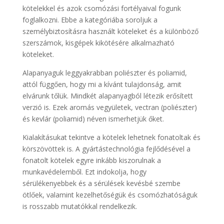
kötelekkel és azok csomózási fortélyaival fogunk
foglalkozni. Ebbe a kategóriába soroljuk a
személybiztosításra használt köteleket és a különböző
szerszámok, kisgépek kikötésére alkalmazható
köteleket.
Alapanyaguk leggyakrabban poliészter és poliamid,
attól függően, hogy mi a kívánt tulajdonság, amit
elvárunk tőlük. Mindkét alapanyagból létezik erősített
verzió is. Ezek aromás vegyületek, vectran (poliészter)
és kevlár (poliamid) néven ismerhetjük őket.
Kialakításukat tekintve a kötelek lehetnek fonatoltak és
körszövöttek is. A gyártástechnológia fejlődésével a
fonatolt kötelek egyre inkább kiszorulnak a
munkavédelemből. Ezt indokolja, hogy
sérülékenyebbek és a sérülések kevésbé szembe
ötlőek, valamint kezelhetőségük és csomózhatóságuk
is rosszabb mutatókkal rendelkezik.