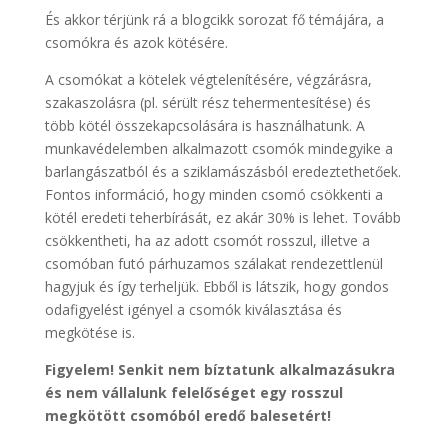
És akkor térjünk rá a blogcikk sorozat fő témájára, a
csomókra és azok kötésére.
A csomókat a kötelek végtelenítésére, végzárásra,
szakaszolásra (pl. sérült rész tehermentesítése) és
több kötél összekapcsolására is használhatunk. A
munkavédelemben alkalmazott csomók mindegyike a
barlangászatból és a sziklamászásból eredeztethetőek.
Fontos információ, hogy minden csomó csökkenti a
kötél eredeti teherbírását, ez akár 30% is lehet. Tovább
csökkentheti, ha az adott csomót rosszul, illetve a
csomóban futó párhuzamos szálakat rendezettlenül
hagyjuk és így terheljük. Ebből is látszik, hogy gondos
odafigyelést igényel a csomók kiválasztása és
megkötése is.
Figyelem! Senkit nem bíztatunk alkalmazásukra
és nem vállalunk felelőséget egy rosszul
megkötött csomóból eredő balesetért!