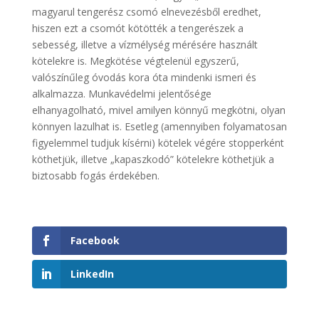
magyarul tengerész csomó elnevezésből eredhet,
hiszen ezt a csomót kötötték a tengerészek a
sebesség, illetve a vízmélység mérésére használt
kötelekre is. Megkötése végtelenül egyszerű,
valószínűleg óvodás kora óta mindenki ismeri és
alkalmazza. Munkavédelmi jelentősége
elhanyagolható, mivel amilyen könnyű megkötni, olyan
könnyen lazulhat is. Esetleg (amennyiben folyamatosan
figyelemmel tudjuk kísérni) kötelek végére stopperként
köthetjük, illetve „kapaszkodó” kötelekre köthetjük a
biztosabb fogás érdekében.
Facebook
LinkedIn