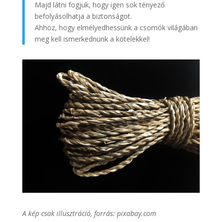
Majd látni fogjuk, hogy igen sok tényező
befolyásolhatja a biztonságot.
Ahhoz, hogy elmélyedhessünk a csomók világában
meg kell ismerkednünk a kötelekkel!
A kép csak illusztráció, forrás: pixabay.com