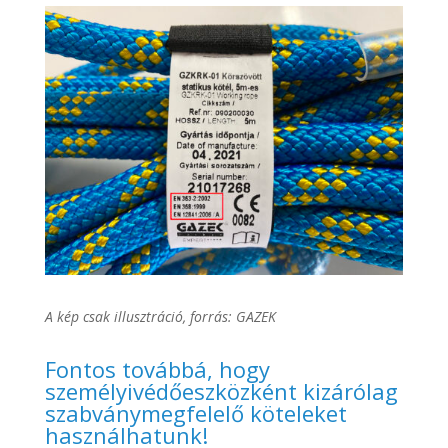
A kép csak illusztráció, forrás: GAZEK
Fontos továbbá, hogy
személyivédőeszközként kizárólag
szabványmegfelelő köteleket
használhatunk!