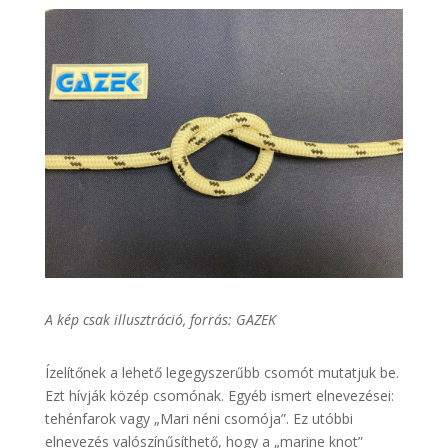
A kép csak illusztráció, forrás: GAZEK
Ízelítőnek a lehető legegyszerűbb csomót mutatjuk be.
Ezt hívják közép csomónak. Egyéb ismert elnevezései:
tehénfarok vagy „Mari néni csomója”. Ez utóbbi
elnevezés valószínűsíthető, hogy a „marine knot”