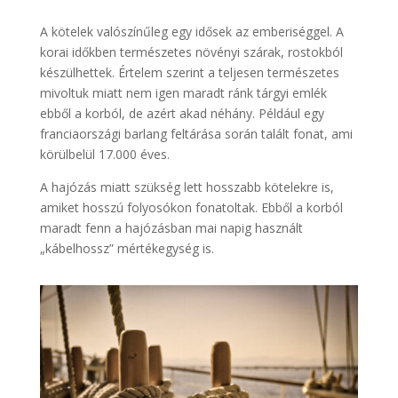
A kötelek valószínűleg egy idősek az emberiséggel. A
korai időkben természetes növényi szárak, rostokból
készülhettek. Értelem szerint a teljesen természetes
mivoltuk miatt nem igen maradt ránk tárgyi emlék
ebből a korból, de azért akad néhány. Például egy
franciaországi barlang feltárása során talált fonat, ami
körülbelül 17.000 éves.
A hajózás miatt szükség lett hosszabb kötelekre is,
amiket hosszú folyosókon fonatoltak. Ebből a korból
maradt fenn a hajózásban mai napig használt
„kábelhossz” mértékegység is.