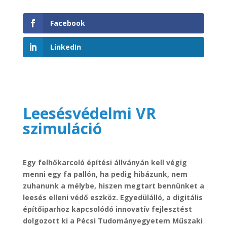
Facebook
LinkedIn
Leesésvédelmi VR
szimuláció
Egy felhőkarcoló építési állványán kell végig
menni egy fa pallón, ha pedig hibázunk, nem
zuhanunk a mélybe, hiszen megtart bennünket a
leesés elleni védő eszköz. Egyedülálló, a digitális
építőiparhoz kapcsolódó innovatív fejlesztést
dolgozott ki a Pécsi Tudományegyetem Műszaki