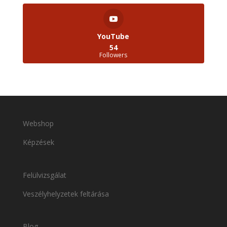
YouTube
54
Followers
Webshop
Képzések
Felülvizsgálat
Veszélyhelyzetek feltárása
Blog