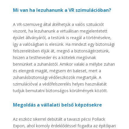
Mi van ha lezuhanunk a VR szimulációban?
A VR-szemüveg által átélhetjük a valós szituációt
viszont, ha lezuhanunk a virtuálisan megjelentetett
épület állványáról, a testünk is reagál a történésekre,
így a valóságban is elesünk. Ha mindezt egy biztonsági
felszerelésben éljük át, megnő a biztonságérzetünk,
hiszen a testheveder és a kötelek megóvnak
bennünket a zuhanástól. Amikor valaki a mélybe zuhan
és elengedi magát, mégsem éri baleset, mert a
zuhanásbiztonsági védőeszközök megtartják. A
szimulációval a védőfelszerelés helyes használatát
tudjuk bemutatni biztonságos körülmények között.
Megoldás a vállalati belső képzésekre
Az eszköz sikerrel debütált a tavaszi pécsi Pollack
Expon, ahol komoly érdeklődéssel fogadta az építőipari