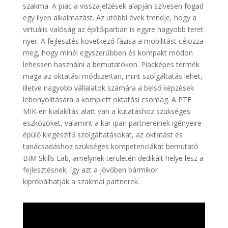
szakma. A piac a visszajelzések alapján szívesen fogad
egy ilyen alkalmazást. Az utóbbi évek trendje, hogy a
virtuális valóság az építőiparban is egyre nagyobb teret
nyer. A fejlesztés következő fázisa a mobilitást célozza
meg, hogy minél egyszerűbben és kompakt módon
lehessen használni a bemutatókon. Piacképes termék
maga az oktatási módszertan, mint szolgáltatás lehet,
illetve nagyobb vállalatok számára a belső képzések
lebonyolítására a komplett oktatási csomag. A PTE
MIK-en kialakítás alatt van a kutatáshoz szükséges
eszközöket, valamint a kar ipari partnereinek igényeire
épülő kiegészítő szolgáltatásokat, az oktatást és
tanácsadáshoz szükséges kompetenciákat bemutató
BIM Skills Lab, amelynek területén dedikált helye lesz a
fejlesztésnek, így azt a jövőben bármikor
kipróbálhatják a szakmai partnerek.