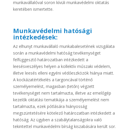
munkavállalóval soron kívüli munkavédelmi oktatás
keretében ismertette.
Munkavédelmi hatósági
intézkedések:
Az elhunyt munkavállaló munkabalesetének vizsgálata
során a munkavédelmi hatóság tevékenységet
felfüggesztő határozatban intézkedett a
leesésveszélyes helyen a kollektív műszaki védelem,
illetve leesés elleni egyéni védőeszközök hiánya miatt.
A kockázatértékelés a targoncával történő
személyemelést, magasban (tetőn) végzett
tevékenységet nem tartalmazta, illetve az emelőgép
kezelők oktatási tematikája a személyemelést nem
tartalmazta, ezek pótlására hiányosság
megszüntetésére kötelező határozatban intézkedett a
hatóság. Az ügyben a szabálytalanságokra való
tekintettel munkavédelmi bírság kiszabására került sor.