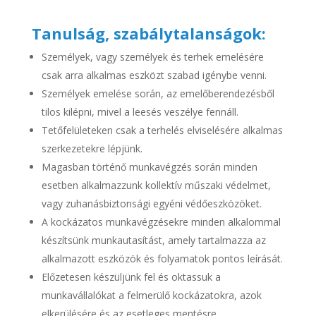
Tanulság, szabálytalanságok:
Személyek, vagy személyek és terhek emelésére
csak arra alkalmas eszközt szabad igénybe venni.
Személyek emelése során, az emelőberendezésből
tilos kilépni, mivel a leesés veszélye fennáll.
Tetőfelületeken csak a terhelés elviselésére alkalmas
szerkezetekre lépjünk.
Magasban történő munkavégzés során minden
esetben alkalmazzunk kollektív műszaki védelmet,
vagy zuhanásbiztonsági egyéni védőeszközöket.
A kockázatos munkavégzésekre minden alkalommal
készítsünk munkautasítást, amely tartalmazza az
alkalmazott eszközök és folyamatok pontos leírását.
Előzetesen készüljünk fel és oktassuk a
munkavállalókat a felmerülő kockázatokra, azok
elkerülésére és az esetleges mentésre.