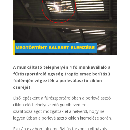
A munkáltató telephelyén 4 fő munkavállaló a
fűrészportároló egység trapézlemez borítású
födémjén végezték a porleválasztó ciklon
cseréjét.
Első lépésként a fűrészportárolóban a porleválasztó
ciklon előtt elhelyezkedő gumihevederes
szállítószalagot mozgatták el a helyéről, hogy ne
legyen útban a porleválasztó ciklon kiemelése során.
Ezután egy homlok emelővillás targonca villaágaira