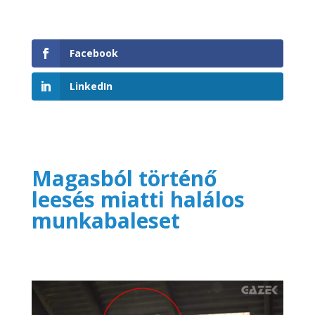
Facebook
LinkedIn
Magasból történő
leesés miatti halálos
munkabaleset