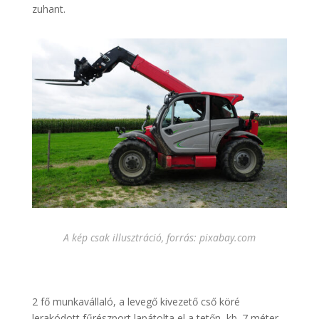
zuhant.
A kép csak illusztráció, forrás: pixabay.com
2 fő munkavállaló, a levegő kivezető cső köré
lerakódott fűrészport lapátolta el a tetőn, kb. 7 méter