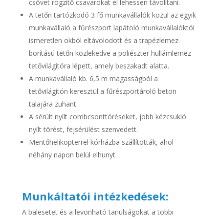
csövet rögzítő csavarokat el lehessen távolítani.
A tetőn tartózkodó 3 fő munkavállalók közül az egyik
munkavállaló a fűrészport lapátoló munkavállalóktól
ismeretlen okból eltávolodott és a trapézlemez
borítású tetőn közlekedve a poliészter hullámlemez
tetővilágítóra lépett, amely beszakadt alatta.
A munkavállaló kb. 6,5 m magasságból a
tetővilágítón keresztül a fűrészportároló beton
talajára zuhant.
A sérült nyílt combcsonttöréseket, jobb kézcsukló
nyílt törést, fejsérülést szenvedett.
Mentőhelikopterrel kórházba szállították, ahol
néhány napon belül elhunyt.
Munkáltatói intézkedések:
A balesetet és a levonható tanulságokat a többi