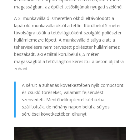
magasságban, az épület tetősíkjának nyugati szélénél.
A 3. munkavállaló ismeretlen okból eltávolodott a
lapátoló munkavállalóktól a tetőn. Körülbelül 5 méter
távolságra tőlük a tetővilágítóként szolgáló poliészter
hullámlemezre lépett. A munkavállaló súlya alatt a
teherviselésre nem tervezett poliészter hullámlemez
beszakadt, aki ezáltal körülbelül 6,5 méter
magasságból a tetővilágítón keresztül a beton aljzatra
zuhant.
A sérült a zuhanás következtében nyílt combcsont
és csukló töréseket, valamint fejsérülést
szenvedett. Mentőhelikopterrel kórházba
szállították, de néhány napon belül a súlyos
sérülései következtében elhunyt.