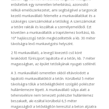
erősítettek egy ismeretlen teherbírású, azonosító
nélküli emelőszerkezetet, ami segítségével a targoncát
kezelő munkavállaló felemelte a munkavállalókat és a
szükséges szerszámokkal a tetősíkig. A szerszámokat
a tetőre rakták és kiszálltak a személyemelőből. Ezt
követően a munkavállalók a trapézlemez borítású, kb.
10° hajlásszögű tetőn megközelítették a kb. 30 méter
távolságra levő munkavégzési helyszínt.
2 fő munkavállaló, a levegő kivezető cső köré
lerakódott fűrészport lapátolta el a tetőn, kb. 7 méter
magasságban, az épület tetősíkjának nyugati szélénél.
A 3. munkavállaló ismeretlen okból eltávolodott a
lapátoló munkavállalóktól a tetőn. Körülbelül 5 méter
távolságra tőlük a tetővilágítóként szolgáló poliészter
hullámlemezre lépett. A munkavállaló súlya alatt a
teherviselésre nem tervezett poliészter hullámlemez
beszakadt, aki ezáltal körülbelül 6,5 méter
magasságból a tetővilágítón keresztül a beton aljzatra