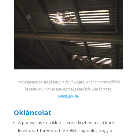
Trapézlemez borítású tetőn a felülvilágító, ahol a munkavállaló
beesett (munkavédelmi hatóság felvétele) k
ép forrása:
ommf.gov.hu
Okláncolat
A porleválasztó ciklon cseréje közben a cső köré
lerakódott fűrészport le kellett lapátolni, hogy a