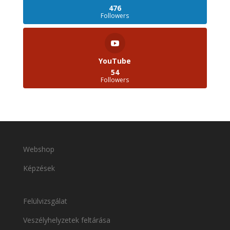
476
Followers
YouTube
54
Followers
Webshop
Képzések
Felülvizsgálat
Veszélyhelyzetek feltárása