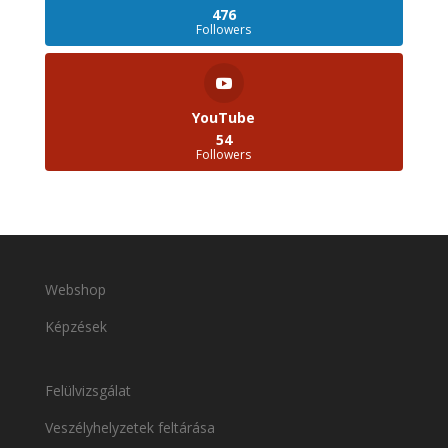
476
Followers
YouTube
54
Followers
Webshop
Képzések
Felülvizsgálat
Veszélyhelyzetek feltárása