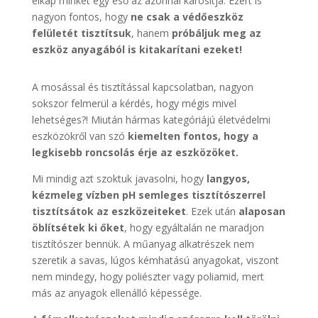
elkap minket egy eső az azonnal károsítja. Ezért is
nagyon fontos, hogy
ne csak a védőeszköz
felületét tisztítsuk
, hanem
próbáljuk meg az
eszköz anyagából is kitakarítani ezeket!
A mosással és tisztítással kapcsolatban, nagyon
sokszor felmerül a kérdés, hogy mégis mivel
lehetséges?! Miután hármas kategóriájú életvédelmi
eszközökről van szó
kiemelten fontos, hogy a
legkisebb roncsolás érje az eszközöket.
Mi mindig azt szoktuk javasolni, hogy
langyos,
kézmeleg vízben pH semleges tisztítószerrel
tisztítsátok az eszközeiteket
. Ezek után
alaposan
öblítsétek ki őket
, hogy egyáltalán ne maradjon
tisztítószer bennük. A műanyag alkatrészek nem
szeretik a savas, lúgos kémhatású anyagokat, viszont
nem mindegy, hogy poliészter vagy poliamid, mert
más az anyagok ellenálló képessége.