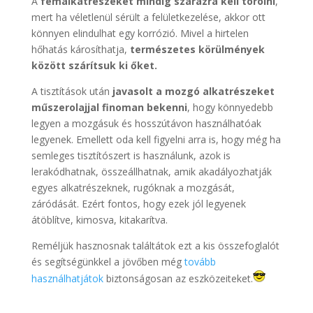
A
fémalkatrészeket mindig szárazra kell törölni
,
mert ha véletlenül sérült a felületkezelése, akkor ott
könnyen elindulhat egy korrózió. Mivel a hirtelen
hőhatás károsíthatja,
természetes körülmények
között szárítsuk ki őket.
A tisztítások után
javasolt a mozgó alkatrészeket
műszerolajjal finoman bekenni
, hogy könnyedebb
legyen a mozgásuk és hosszútávon használhatóak
legyenek. Emellett oda kell figyelni arra is, hogy még ha
semleges tisztítószert is használunk, azok is
lerakódhatnak, összeállhatnak, amik akadályozhatják
egyes alkatrészeknek, rugóknak a mozgását,
záródását. Ezért fontos, hogy ezek jól legyenek
átöblítve, kimosva, kitakarítva.
Reméljük hasznosnak találtátok ezt a kis összefoglalót
és segítségünkkel a jövőben még
tovább
használhatjátok
biztonságosan az eszközeiteket.