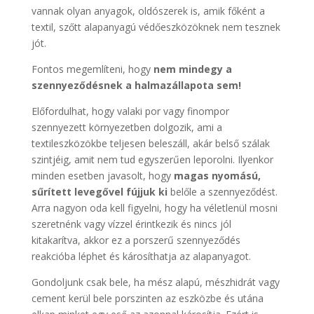
vannak olyan anyagok, oldószerek is, amik főként a
textil, szőtt alapanyagú védőeszközöknek nem tesznek
jót.
Fontos megemlíteni, hogy
nem mindegy a
szennyeződésnek a halmazállapota sem!
Előfordulhat, hogy valaki por vagy finompor
szennyezett környezetben dolgozik, ami a
textileszközökbe teljesen beleszáll, akár belső szálak
szintjéig, amit nem tud egyszerűen leporolni. Ilyenkor
minden esetben javasolt, hogy
magas nyomású,
sűrített levegővel fújjuk ki
belőle a szennyeződést.
Arra nagyon oda kell figyelni, hogy ha véletlenül mosni
szeretnénk vagy vízzel érintkezik és nincs jól
kitakarítva, akkor ez a porszerű szennyeződés
reakcióba léphet és károsíthatja az alapanyagot.
Gondoljunk csak bele, ha mész alapú, mészhidrát vagy
cement kerül bele porszinten az eszközbe és utána