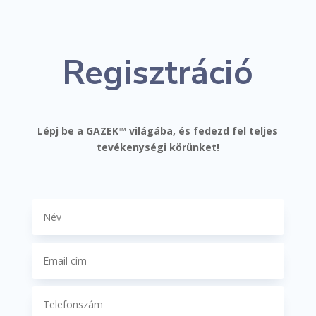
Regisztráció
Lépj be a GAZEK™ világába, és fedezd fel teljes
tevékenységi körünket!
GAZEK™ közösség