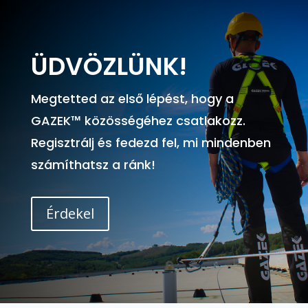
ÜDVÖZLÜNK!
Megtetted az első lépést, hogy a
GAZEK™ közösségéhez csatlakozz.
Regisztrálj és fedezd fel, mi mindenben
számíthatsz a ránk!
Érdekel