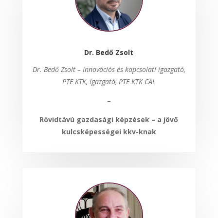
Dr. Bedő Zsolt
Dr. Bedő Zsolt – Innovációs és kapcsolati igazgató,
PTE KTK, Igazgató, PTE KTK CAL
–
Rövidtávú gazdasági képzések – a jövő
kulcsképességei kkv-knak