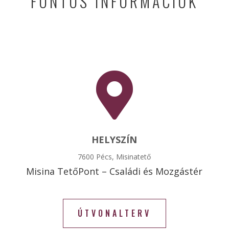
FONTOS INFORMÁCIÓK

HELYSZÍN
7600 Pécs, Misinatető
Misina TetőPont – Családi és Mozgástér
ÚTVONALTERV