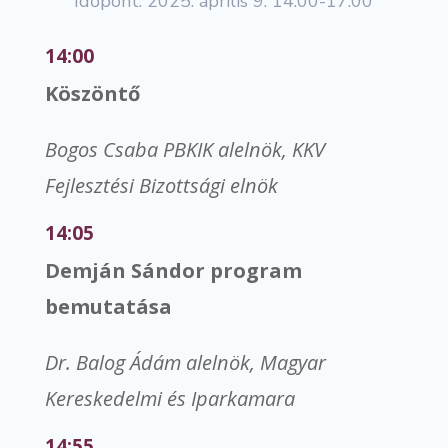
Időpont: 2025. április 9. 14.00-17.00
14:00
Köszöntő
Bogos Csaba PBKIK alelnök, KKV
Fejlesztési Bizottsági elnök
14:05
Demján Sándor program
bemutatása
Dr. Balog Ádám alelnök, Magyar
Kereskedelmi és Iparkamara
14:55