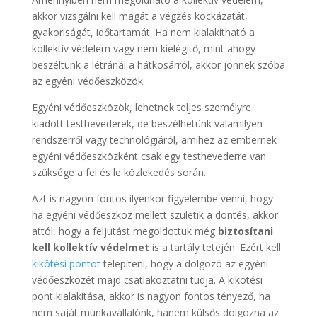
akkor vizsgálni kell magát a végzés kockázatát,
gyakoriságát, időtartamát. Ha nem kialakítható a
kollektív védelem vagy nem kielégítő, mint ahogy
beszéltünk a létránál a hátkosárról, akkor jönnek szóba
az egyéni védőeszközök.
Egyéni védőeszközök, lehetnek teljes személyre
kiadott testhevederek, de beszélhetünk valamilyen
rendszerről vagy technológiáról, amihez az embernek
egyéni védőeszközként csak egy testhevederre van
szüksége a fel és le közlekedés során.
Azt is nagyon fontos ilyenkor figyelembe venni, hogy
ha egyéni védőeszköz mellett születik a döntés, akkor
attól, hogy a feljutást megoldottuk még
biztosítani
kell kollektív védelmet
is a tartály tetején. Ezért kell
kikötési pontot
telepíteni, hogy a dolgozó az egyéni
védőeszközét majd csatlakoztatni tudja. A kikötési
pont kialakítása, akkor is nagyon fontos tényező, ha
nem saját munkavállalónk, hanem külsős dolgozna az