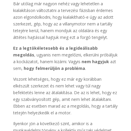
Bár utólag már nagyon nehéz vagy lehetetlen a
kialakításon változtatni a tervezési fázisban érdemes
azon elgondolkodni, hogy kialakítható-e úgy az adott
szerkezet, gép, hogy az a villanymotor nem a tartály
tetejére kerül, hanem mondjuk az oldalára és egy
áttétes hajtással hajtjuk meg ezt a forgó tengelyt.
Ez a legtökéletesebb és a legideálisabb
megoldás
, ugyanis nem megelőzni, elkerülni próbáljuk
a kockázatot, hanem kizárni. Vagyis
nem hagyjuk
azt
sem,
hogy felmerüljön a probléma
.
Viszont lehetséges, hogy ez már egy korábban
elkészült szerkezet és nem lehet vagy túl nagy
befektetés lenne az átalakítása. De az is lehet, hogy ez
egy szabványosított gép, amit nem lehet átalakítani.
Ebben az esetben marad az a megoldás, hogy a tartály
tetején helyezkedik el a motor.
Ilyenkor jön a következő szint, amikor is a
munkavédelmi törvény a kollektív műszaki védelmet