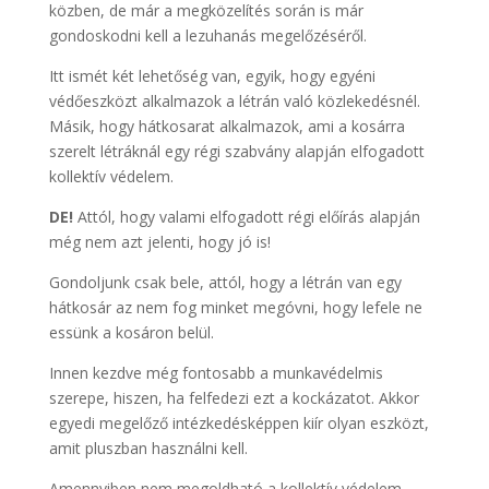
közben, de már a megközelítés során is már
gondoskodni kell a lezuhanás megelőzéséről.
Itt ismét két lehetőség van, egyik, hogy egyéni
védőeszközt alkalmazok a létrán való közlekedésnél.
Másik, hogy hátkosarat alkalmazok, ami a kosárra
szerelt létráknál egy régi szabvány alapján elfogadott
kollektív védelem.
DE!
Attól, hogy valami elfogadott régi előírás alapján
még nem azt jelenti, hogy jó is!
Gondoljunk csak bele, attól, hogy a létrán van egy
hátkosár az nem fog minket megóvni, hogy lefele ne
essünk a kosáron belül.
Innen kezdve még fontosabb a munkavédelmis
szerepe, hiszen, ha felfedezi ezt a kockázatot. Akkor
egyedi megelőző intézkedésképpen kiír olyan eszközt,
amit pluszban használni kell.
Amennyiben nem megoldható a kollektív védelem,