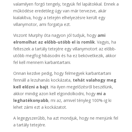
valamilyen forgó tengely, tegyük fel lapátokkal. Ennek a
működése eredetileg úgy van már tervezve, akár
kialakítva, hogy a tetején elhelyezésre került egy
villanymotor, ami forgatja ezt.
Viszont Murphy óta nagyon jól tudjuk, hogy
ami
elromolhat az előbb-utóbb el is romlik
. Vagyis, ha
felteszek a tartály tetejére egy villanymotort az előbb-
utóbb megfog hibásodni és ha ez bekövetkezik, akkor
fel kell mennem karbantartani.
Onnan kezdve pedig, hogy felmegyek karbantartani
fennáll a lezuhanás kockázata,
tehát valahogy meg
kell előzni a bajt
. Ha ilyen megelőzésről beszélünk,
akkor mindig azon kell elgondolkodni, hogy
mi a
leghatékonyabb
, mi az, amivel tényleg 100%-ig ki
lehet zárni ezt a kockázatot.
A legegyszerűbb, ha azt mondjuk, hogy ne menjünk fel
a tartály tetejére.