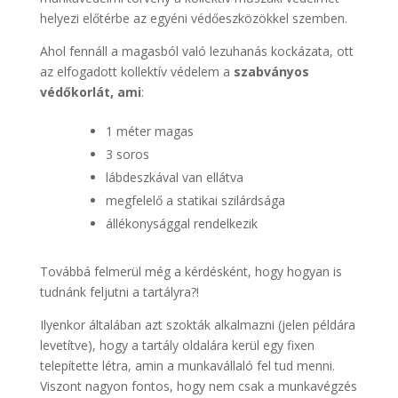
helyezi előtérbe az egyéni védőeszközökkel szemben.
Ahol fennáll a magasból való lezuhanás kockázata, ott
az elfogadott kollektív védelem a
szabványos
védőkorlát, ami
:
1 méter magas
3 soros
lábdeszkával van ellátva
megfelelő a statikai szilárdsága
állékonysággal rendelkezik
Továbbá felmerül még a kérdésként, hogy hogyan is
tudnánk feljutni a tartályra?!
Ilyenkor általában azt szokták alkalmazni (jelen példára
levetítve), hogy a tartály oldalára kerül egy fixen
telepítette létra, amin a munkavállaló fel tud menni.
Viszont nagyon fontos, hogy nem csak a munkavégzés