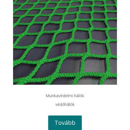
Munkavédelmi hálók
védőhálók
Tovább