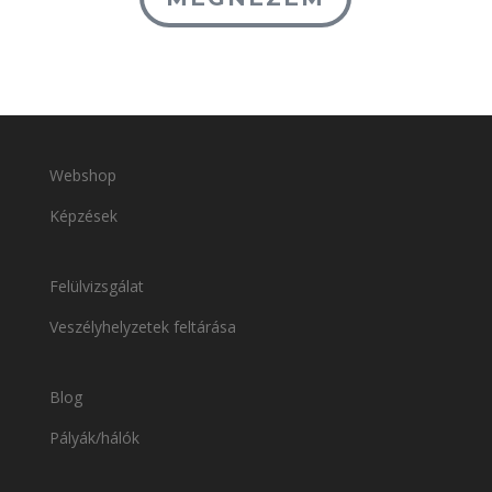
Webshop
Képzések
Felülvizsgálat
Veszélyhelyzetek feltárása
Blog
Pályák/hálók