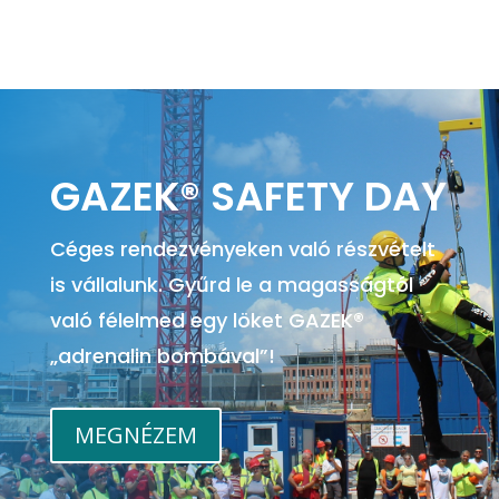
GAZEK® SAFETY DAY
Céges rendezvényeken való részvételt
is vállalunk. Gyűrd le a magasságtól
való félelmed egy löket GAZEK®
„adrenalin bombával”!
MEGNÉZEM