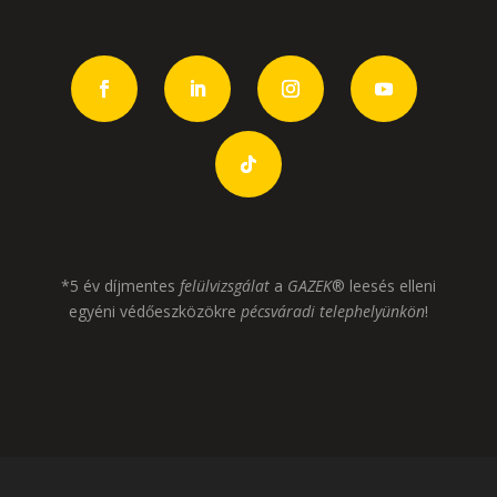
*5 év díjmentes
felülvizsgálat
a
GAZEK
® leesés elleni
egyéni védőeszközökre
pécsváradi telephelyünkön
!