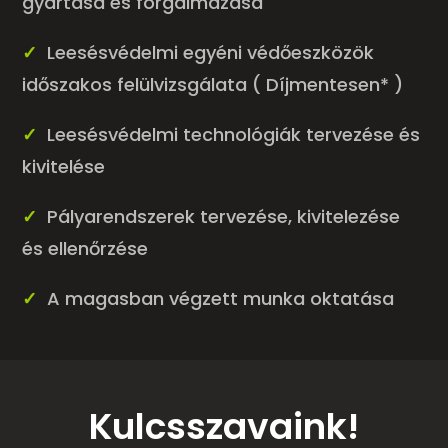
gyártása és forgalmazása
✓
Leesésvédelmi egyéni védőeszközök
időszakos felülvizsgálata ( Díjmentesen* )
✓
Leesésvédelmi technológiák tervezése és
kivitelése
✓
Pályarendszerek tervezése, kivitelezése
és ellenőrzése
✓
A magasban végzett munka oktatása
Kulcsszavaink!