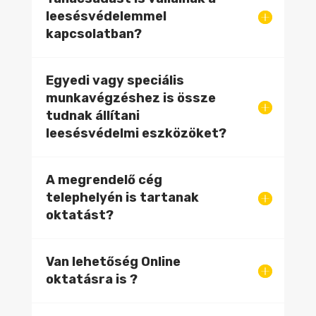
leesésvédelemmel
kapcsolatban?
Egyedi vagy speciális
munkavégzéshez is össze
tudnak állítani
leesésvédelmi eszközöket?
A megrendelő cég
telephelyén is tartanak
oktatást?
Van lehetőség Online
oktatásra is ?