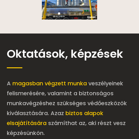
Oktatások, képzések
A
magasban végzett munka
veszélyeinek
felismerésére, valamint a biztonságos
munkavégzéshez szükséges védőeszközök
kiválasztására. Azaz
biztos alapok
elsajátítására
számíthat az, aki részt vesz
képzésünkön.