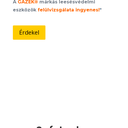
A
GAZEK®
márkás leesésvédelmi
eszközök
felülvizsgálata ingyenes!
*
Érdekel