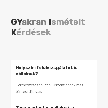
GY
akran
I
smételt
K
érdések
Helyszíni felülvizsgálatot is
vállalnak?
Természetesen igen, viszont ennek más
térítési díja van.
Tanácsadást is vállalnak a