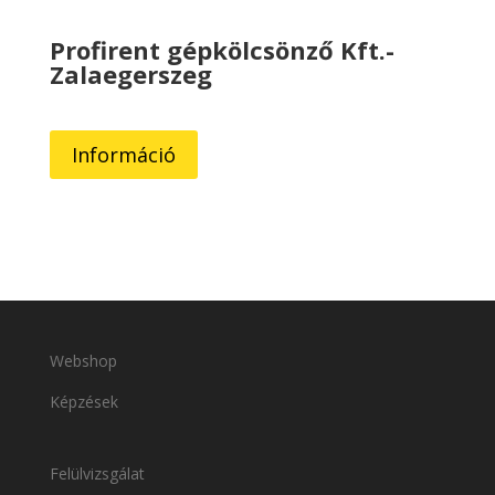
Profirent gépkölcsönző Kft.-
Zalaegerszeg
Információ
Webshop
Képzések
Felülvizsgálat