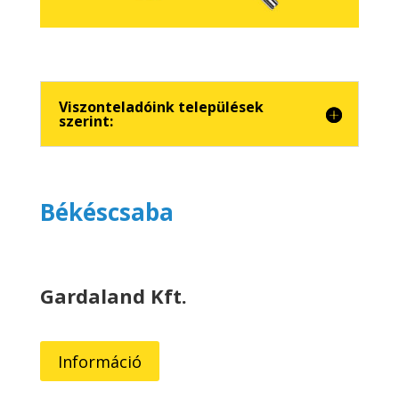
Viszonteladóink települések
szerint:
Békéscsaba
Gardaland Kft.
Információ