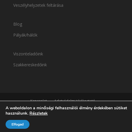
Veszélyhelyzetek feltárása
Blog
Pályák/hálók
Viszonteladóink
Szakkereskedőink
Kapcsolat
Adatvédelmi tájékoztató
A weboldalon a minőségi felhasználói élmény érdekében sütiket
használunk.
Részletek
Elfogad
Design: GAZEK® Creative Team