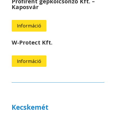
Profirent gépkölcsönző Kft. –
Kaposvár
Információ
W-Protect Kft.
Információ
Kecskemét