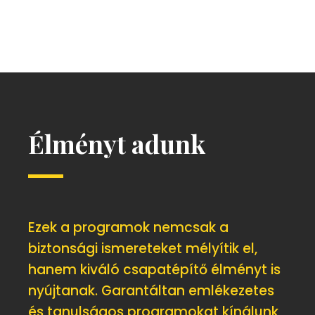
Élményt adunk
Ezek a programok nemcsak a
biztonsági ismereteket mélyítik el,
hanem kiváló csapatépítő élményt is
nyújtanak. Garantáltan emlékezetes
és tanulságos programokat kínálunk,