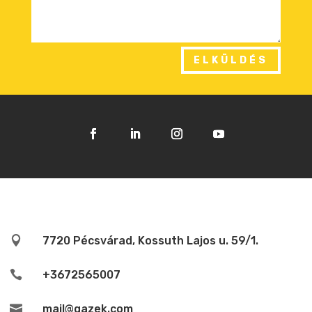
ELKÜLDÉS

7720 Pécsvárad, Kossuth Lajos u. 59/1.

+3672565007

mail@gazek.com