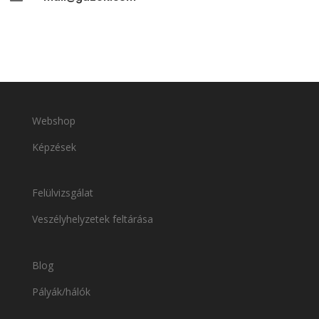
Webshop
Képzések
Felülvizsgálat
Veszélyhelyzetek feltárása
Blog
Pályák/hálók