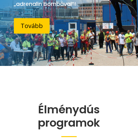
„adrenalin bombával”!
Tovább
Élménydús
programok