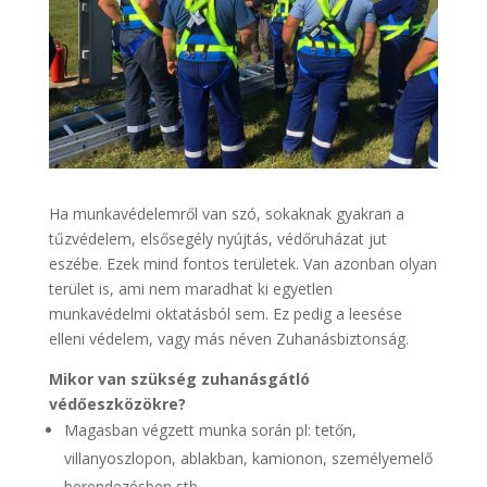
Ha munkavédelemről van szó, sokaknak gyakran a
tűzvédelem, elsősegély nyújtás, védőruházat jut
eszébe. Ezek mind fontos területek. Van azonban olyan
terület is, ami nem maradhat ki egyetlen
munkavédelmi oktatásból sem. Ez pedig a leesése
elleni védelem, vagy más néven Zuhanásbiztonság.
Mikor van szükség zuhanásgátló
védőeszközökre?
Magasban végzett munka során pl: tetőn,
villanyoszlopon, ablakban, kamionon, személyemelő
berendezésben stb.