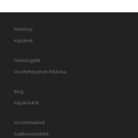
Webshop
Képzések
Felülvizsgálat
Veszélyhelyzetek feltárása
Blog
Pályák/hálók
Viszonteladóink
Szakkereskedőink