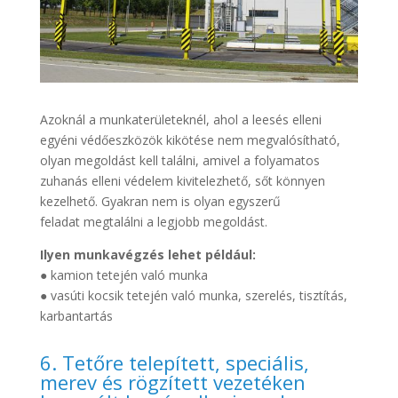
Azoknál a munkaterületeknél, ahol a leesés elleni
egyéni védőeszközök kikötése nem megvalósítható,
olyan megoldást kell találni, amivel a folyamatos
zuhanás elleni védelem kivitelezhető, sőt könnyen
kezelhető. Gyakran nem is olyan egyszerű
feladat megtalálni a legjobb megoldást.
Ilyen munkavégzés lehet például:
● kamion tetején való munka
● vasúti kocsik tetején való munka, szerelés, tisztítás,
karbantartás
6. Tetőre telepített, speciális,
merev és rögzített vezetéken