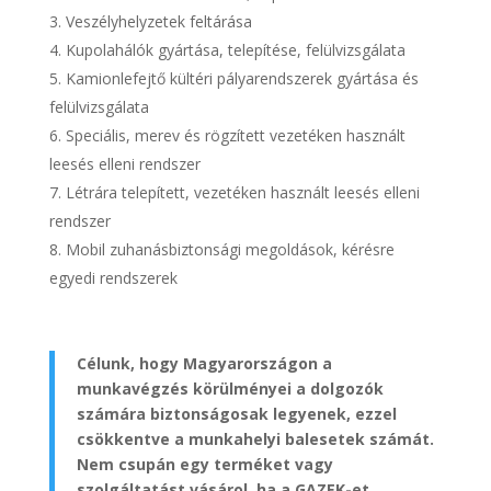
Veszélyhelyzetek feltárása
Kupolahálók gyártása, telepítése, felülvizsgálata
Kamionlefejtő kültéri pályarendszerek gyártása és
felülvizsgálata
Speciális, merev és rögzített vezetéken használt
leesés elleni rendszer
Létrára telepített, vezetéken használt leesés elleni
rendszer
Mobil zuhanásbiztonsági megoldások, kérésre
egyedi rendszerek
Célunk, hogy Magyarországon a
munkavégzés körülményei a dolgozók
számára biztonságosak legyenek, ezzel
csökkentve a munkahelyi balesetek számát.
Nem csupán egy terméket vagy
szolgáltatást vásárol, ha a GAZEK-et