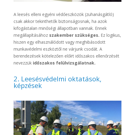
A leesés elleni egyéni védőeszközök (zuhanásgátló)
csak akkor tekinthetők biztonságosnak, ha azok
kifogástalan minőségi állapotban vannak. Ennek
megállapításához
szakember szükséges.
Ez logikus,
hiszen egy elhasználódott vagy meghibásodott
munkavédelmi eszköztől ne várjunk csodát. A
berendezések kötelezően előírt időszakos ellenőrzését
nevezzük
időszakos felülvizsgálatnak.
2. Leesésvédelmi oktatások,
képzések