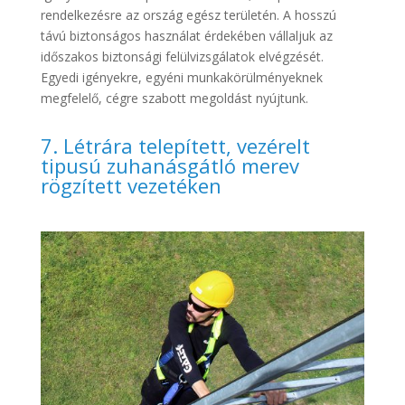
rendelkezésre az ország egész területén. A hosszú
távú biztonságos használat érdekében vállaljuk az
időszakos biztonsági felülvizsgálatok elvégzését.
Egyedi igényekre, egyéni munkakörülményeknek
megfelelő, cégre szabott megoldást nyújtunk.
7. Létrára telepített, vezérelt
tipusú zuhanásgátló merev
rögzített vezetéken