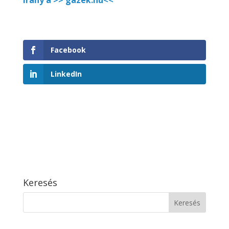
Irány a >> gazek.hu<<
Facebook
LinkedIn
Keresés