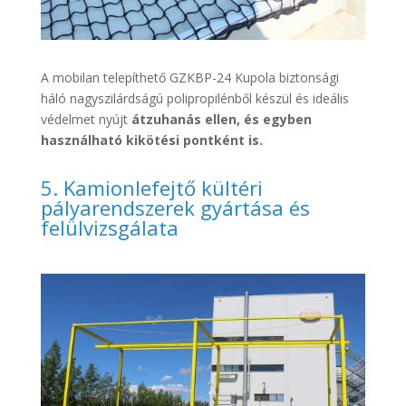
A mobilan telepíthető GZKBP-24 Kupola biztonsági
háló nagyszilárdságú polipropilénből készül és ideális
védelmet nyújt
átzuhanás ellen, és egyben
használható kikötési pontként is.
5. Kamionlefejtő kültéri
pályarendszerek gyártása és
felülvizsgálata