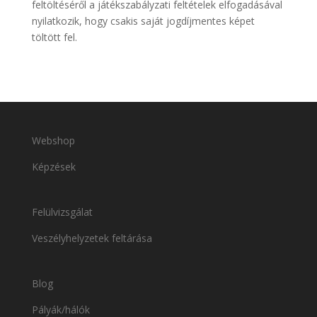
feltöltéséről a játékszabályzati feltételek elfogadásával
nyilatkozik, hogy csakis saját jogdíjmentes képet
töltött fel.
Webshop
Képzések
Felülvizsgálat
Veszélyhelyzetek feltárása
Blog
Pályák/hálók