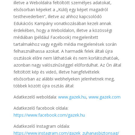
illetve a Weboldalra feltöltött személyes adatokat,
elsősorban képeket a „Küldj egy képet magadról
testhevederben”, illetve az ahhoz kapcsolódó
Edukációs Kampány vonatkozásában kezeli annak
érdekében, hogy a Weboldalon, illetve a közösségi
médiában (például Facebook) megjelenített
tartalmakhoz vagy egyéb média megjelenések során
felhasználhassa azokat. A harmadik felek általi újra
osztások előre nem láthatóak és nem korlátozhatóak,
azonban nagy valószínűséggel előfordulhat. Az Ön által
feltöltött kép és videó, illetve hangfelvételek
elsősorban az alábbi webhelyeken jelenhetnek meg,
többek között újra osztás által:
Adatkezelő weboldala:
www.gazek.hu
,
www.gazek.com
Adatkezelő facebook oldala:
https://www.facebook.com/gazek.hu
Adatkezelő Instagram oldala:
https://www.instagram.com/gazek_zuhanasbiztonsag/