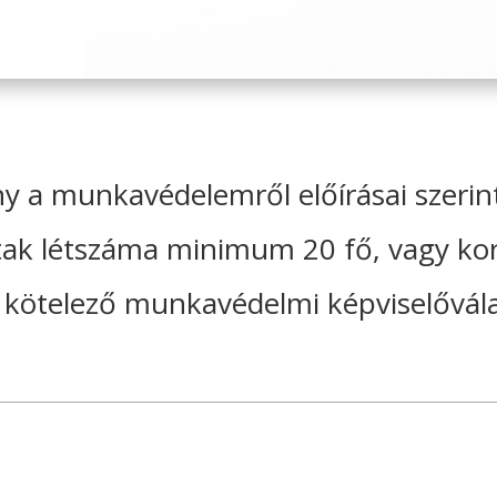
ény a munkavédelemről előírásai szer
ttak létszáma minimum 20 fő, vagy k
t kötelező munkavédelmi képviselővála