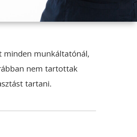
int minden munkáltatónál,
orábban nem tartottak
sztást tartani.