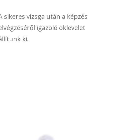
A sikeres vizsga után a képzés
elvégzéséről igazoló oklevelet
állítunk ki.