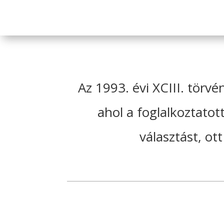
Az 1993. évi XCIII. törv
ahol a foglalkoztato
választást, ot