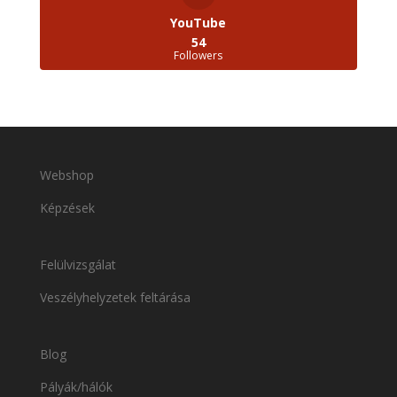
YouTube
54
Followers
Webshop
Képzések
Felülvizsgálat
Veszélyhelyzetek feltárása
Blog
Pályák/hálók