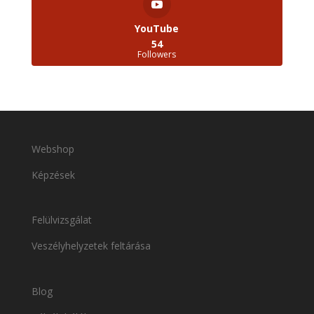
YouTube
54
Followers
Webshop
Képzések
Felülvizsgálat
Veszélyhelyzetek feltárása
Blog