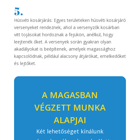
5.
Húsvéti kosárjárás: Egyes területeken húsvéti kosárjáró
versenyeket rendeznek, ahol a versenyzők kosárban
vitt tojásokat hordoznak a fejükön, anélkül, hogy
leejtenék őket. A versenyek során gyakran olyan
akadályokat is beépítenek, amelyek magassághoz
kapcsolódnak, például alacsony átjárókat, emelkedőket
és lejtőket.
A MAGASBAN
VÉGZETT MUNKA
ALAPJAI
Két lehetőséget kínálunk