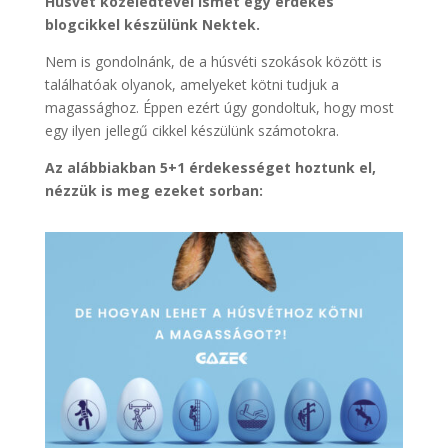
Húsvét közeledtével ismét egy érdekes
blogcikkel készülünk Nektek.
Nem is gondolnánk, de a húsvéti szokások között is
találhatóak olyanok, amelyeket kötni tudjuk a
magassághoz. Éppen ezért úgy gondoltuk, hogy most
egy ilyen jellegű cikkel készülünk számotokra.
Az alábbiakban 5+1 érdekességet hoztunk el,
nézzük is meg ezeket sorban: