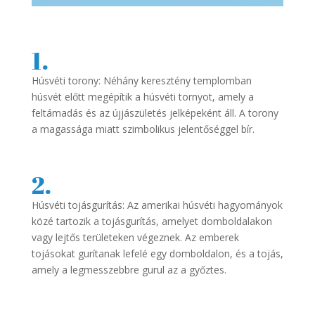
1.
Húsvéti torony: Néhány keresztény templomban
húsvét előtt megépítik a húsvéti tornyot, amely a
feltámadás és az újjászületés jelképeként áll. A torony
a magassága miatt szimbolikus jelentőséggel bír.
2.
Húsvéti tojásgurítás: Az amerikai húsvéti hagyományok
közé tartozik a tojásgurítás, amelyet domboldalakon
vagy lejtős területeken végeznek. Az emberek
tojásokat gurítanak lefelé egy domboldalon, és a tojás,
amely a legmesszebbre gurul az a győztes.