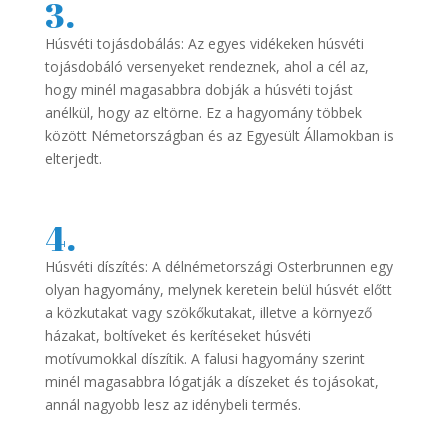
3.
Húsvéti tojásdobálás: Az egyes vidékeken húsvéti
tojásdobáló versenyeket rendeznek, ahol a cél az,
hogy minél magasabbra dobják a húsvéti tojást
anélkül, hogy az eltörne. Ez a hagyomány többek
között Németországban és az Egyesült Államokban is
elterjedt.
4.
Húsvéti díszítés: A délnémetországi Osterbrunnen egy
olyan hagyomány, melynek keretein belül húsvét előtt
a közkutakat vagy szökőkutakat, illetve a környező
házakat, boltíveket és kerítéseket húsvéti
motívumokkal díszítik. A falusi hagyomány szerint
minél magasabbra lógatják a díszeket és tojásokat,
annál nagyobb lesz az idénybeli termés.