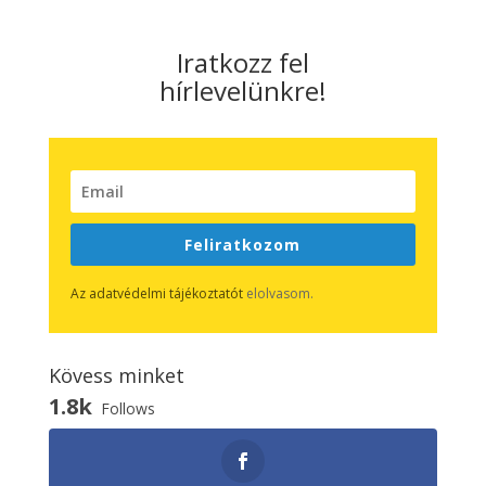
Iratkozz fel
hírlevelünkre!
Feliratkozom
Az adatvédelmi tájékoztatót
elolvasom.
Kövess minket
1.8k
Follows