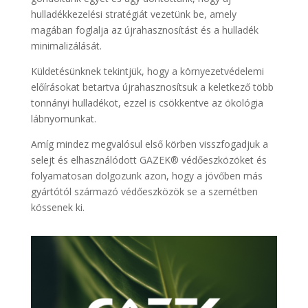
hulladékkezelési stratégiát vezetünk be, amely
magában foglalja az újrahasznosítást és a hulladék
minimalizálását.
Küldetésünknek tekintjük, hogy a környezetvédelemi
előírásokat betartva újrahasznosítsuk a keletkező több
tonnányi hulladékot, ezzel is csökkentve az ökológia
lábnyomunkat.
Amíg mindez megvalósul első körben visszfogadjuk a
selejt és elhasználódott GAZEK®️ védőeszközöket és
folyamatosan dolgozunk azon, hogy a jövőben más
gyártótól származó védőeszközök se a szemétben
kössenek ki.