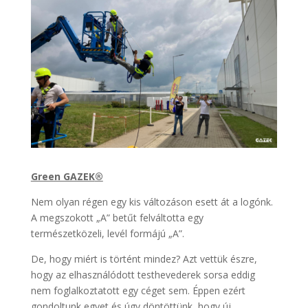
Green GAZEK
®️
Nem olyan régen egy kis változáson esett át a logónk.
A megszokott „A” betűt felváltotta egy
természetközeli, levél formájú „A”.
De, hogy miért is történt mindez? Azt vettük észre,
hogy az elhasználódott testhevederek sorsa eddig
nem foglalkoztatott egy céget sem. Éppen ezért
gondoltunk egyet és úgy döntöttünk, hogy új