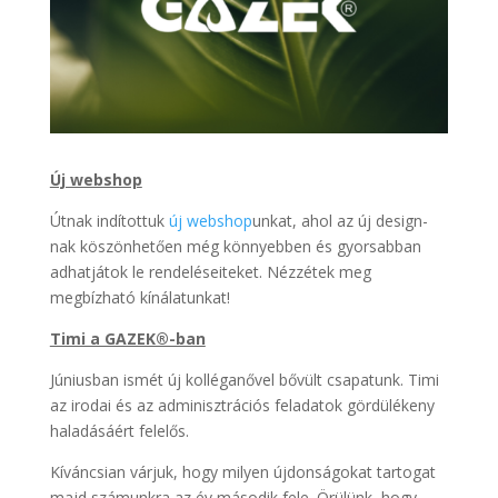
Új webshop
Útnak indítottuk
új webshop
unkat, ahol az új design-
nak köszönhetően még könnyebben és gyorsabban
adhatjátok le rendeléseiteket. Nézzétek meg
megbízható kínálatunkat!
Timi a GAZEK®️-ban
Júniusban ismét új kolléganővel bővült csapatunk. Timi
az irodai és az adminisztrációs feladatok gördülékeny
haladásáért felelős.
Kíváncsian várjuk, hogy milyen újdonságokat tartogat
majd számunkra az év második fele. Örülünk, hogy