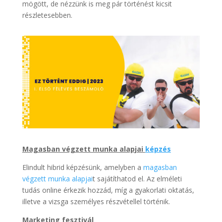
mögött, de nézzünk is meg pár történést kicsit
részletesebben.
Magasban végzett munka alapjai
képzés
Elindult hibrid képzésünk, amelyben a
magasban
végzett munka alapjai
t sajátíthatod el. Az elméleti
tudás online érkezik hozzád, míg a gyakorlati oktatás,
illetve a vizsga személyes részvétellel történik.
Marketing fesztivál