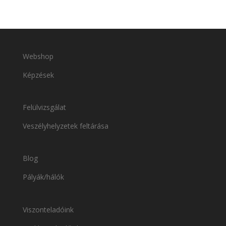
Webshop
Képzések
Felülvizsgálat
Veszélyhelyzetek feltárása
Blog
Pályák/hálók
Viszonteladóink