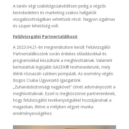
A tanév végi szakdolgozatvédésen pedig a végzős
kereskedelem és marketing szakos hallgatók
vizsgabizottságában vehettünk részt. Nagyon izgalmas
és szuper lehetőség volt.
Felülvizsgálói Partnertalálkozó
A 2023.04.21-én megrendezésre került Felülvizsgálói
Partnertalálkozónk során érdekes előadásokkal és
programokkal készültünk a meghívottaknak. Valamint
bemutattuk legújabb GAZEK®️ testhevederünk, mely
élénk rózsaszín színben pompázik. Az esemény végén
Bogos Csaba Ügyvezető Igazgatónk
„Zuhanásbiztonsági nagykövet” címet adományozott a
meghívottaknak. Ezzel is megköszönve partnereinknek,
hogy felülvizsgálói tevékenységükkel hozzájárulnak a
magasban, illetve a mélyben végzet munka
eredményességéhez.