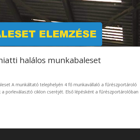
iatti halálos munkabaleset
leset A munkáltató telephelyén 4 fő munkavállaló a fűrészportároló
 porleválasztó ciklon cseréjét. Első lépésként a fűrészportárolóban