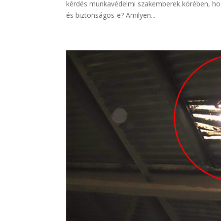
kérdés munkavédelmi szakemberek körében, hogy
és biztonságos-e? Amilyen...