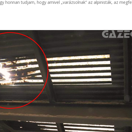
 honnan tudjam, hogy amivel „varázsolnak” az alpinisták, az megfe