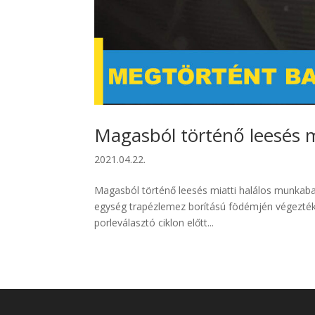
Magasból történő leesés m
2021.04.22.
Magasból történő leesés miatti halálos munkaba
egység trapézlemez borítású födémjén végezték a
porleválasztó ciklon előtt...