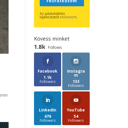
Feliratkozom
Az adatvédelmi
tájékoztatót
elolvasom.
Kövess minket
1.8k
Follows
Facebook
Instagra
m
1.1k
133
Followers
Followers
teren
LinkedIn
YouTube
476
54
Followers
Followers