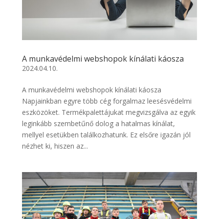
A munkavédelmi webshopok kínálati káosza
2024.04.10.
A munkavédelmi webshopok kínálati káosza
Napjainkban egyre több cég forgalmaz leesésvédelmi
eszközöket. Termékpalettájukat megvizsgálva az egyik
leginkább szembetűnő dolog a hatalmas kínálat,
mellyel esetükben találkozhatunk. Ez elsőre igazán jól
nézhet ki, hiszen az...