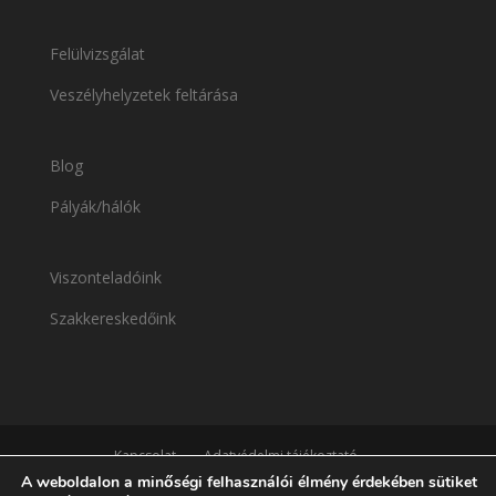
Felülvizsgálat
Veszélyhelyzetek feltárása
Blog
Pályák/hálók
Viszonteladóink
Szakkereskedőink
Kapcsolat
Adatvédelmi tájékoztató
A weboldalon a minőségi felhasználói élmény érdekében sütiket